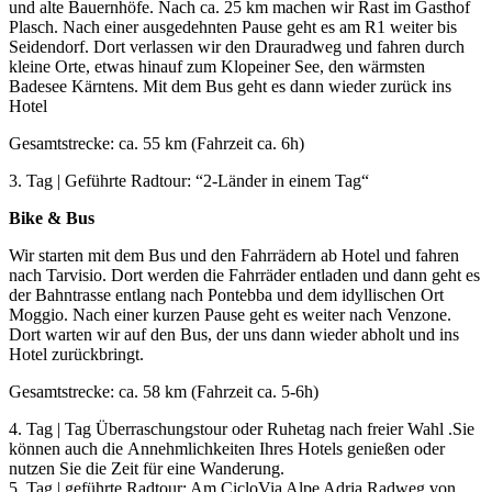
und alte Bauernhöfe. Nach ca. 25 km machen wir Rast im Gasthof
Plasch. Nach einer ausgedehnten Pause geht es am R1 weiter bis
Seidendorf. Dort verlassen wir den Drauradweg und fahren durch
kleine Orte, etwas hinauf zum Klopeiner See, den wärmsten
Badesee Kärntens. Mit dem Bus geht es dann wieder zurück ins
Hotel
Gesamtstrecke: ca. 55 km (Fahrzeit ca. 6h)
3. Tag | Geführte Radtour: “2-Länder in einem Tag“
Bike & Bus
Wir starten mit dem Bus und den Fahrrädern ab Hotel und fahren
nach Tarvisio. Dort werden die Fahrräder entladen und dann geht es
der Bahntrasse entlang nach Pontebba und dem idyllischen Ort
Moggio. Nach einer kurzen Pause geht es weiter nach Venzone.
Dort warten wir auf den Bus, der uns dann wieder abholt und ins
Hotel zurückbringt.
Gesamtstrecke: ca. 58 km (Fahrzeit ca. 5-6h)
4. Tag | Tag Überraschungstour oder Ruhetag nach freier Wahl .Sie
können auch die Annehmlichkeiten Ihres Hotels genießen oder
nutzen Sie die Zeit für eine Wanderung.
5. Tag | geführte Radtour: Am CicloVia Alpe Adria Radweg von