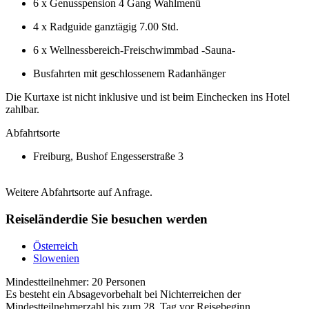
6 x Genusspension 4 Gang Wahlmenü
4 x Radguide ganztägig 7.00 Std.
6 x Wellnessbereich-Freischwimmbad -Sauna-
Busfahrten mit geschlossenem Radanhänger
Die Kurtaxe ist nicht inklusive und ist beim Einchecken ins Hotel
zahlbar.
Abfahrtsorte
Freiburg, Bushof Engesserstraße 3
Weitere Abfahrtsorte auf Anfrage.
Reiseländer
die Sie besuchen werden
Österreich
Slowenien
Mindestteilnehmer:
20 Personen
Es besteht ein Absagevorbehalt bei Nichterreichen der
Mindestteilnehmerzahl bis zum 28. Tag vor Reisebeginn.