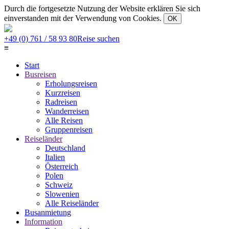
Durch die fortgesetzte Nutzung der Website erklären Sie sich
einverstanden mit der Verwendung von Cookies.
OK
+49 (0) 761 / 58 93 80
Reise suchen
≡
Start
Busreisen
Erholungsreisen
Kurzreisen
Radreisen
Wanderreisen
Alle Reisen
Gruppenreisen
Reiseländer
Deutschland
Italien
Österreich
Polen
Schweiz
Slowenien
Alle Reiseländer
Busanmietung
Information