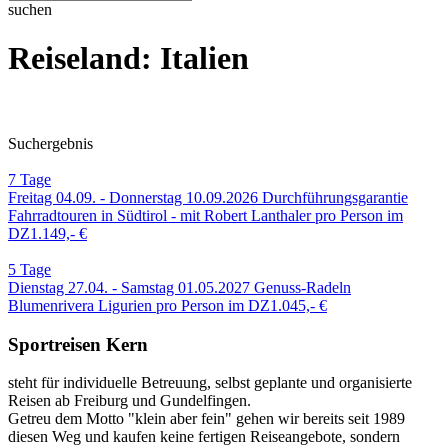
suchen
Reiseland: Italien
Suchergebnis
7
Tage
Freitag 04.09. - Donnerstag 10.09.2026
Durchführungsgarantie
Fahrradtouren in Südtirol - mit Robert Lanthaler
pro Person im
DZ
1.149,- €
5
Tage
Dienstag 27.04. - Samstag 01.05.2027
Genuss-Radeln
Blumenrivera Ligurien
pro Person im DZ
1.045,- €
Sportreisen Kern
steht für individuelle Betreuung, selbst geplante und organisierte
Reisen ab Freiburg und Gundelfingen.
Getreu dem Motto "klein aber fein" gehen wir bereits seit 1989
diesen Weg und kaufen keine fertigen Reiseangebote, sondern