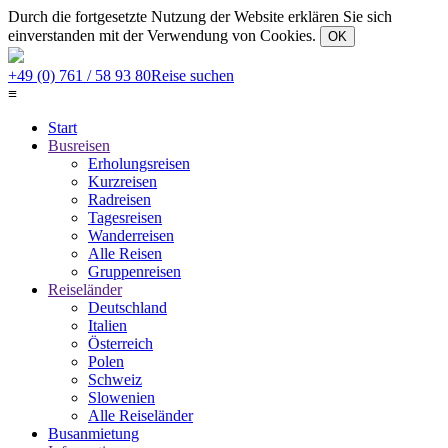
Durch die fortgesetzte Nutzung der Website erklären Sie sich
einverstanden mit der Verwendung von Cookies.
OK
+49 (0) 761 / 58 93 80
Reise suchen
≡
Start
Busreisen
Erholungsreisen
Kurzreisen
Radreisen
Tagesreisen
Wanderreisen
Alle Reisen
Gruppenreisen
Reiseländer
Deutschland
Italien
Österreich
Polen
Schweiz
Slowenien
Alle Reiseländer
Busanmietung